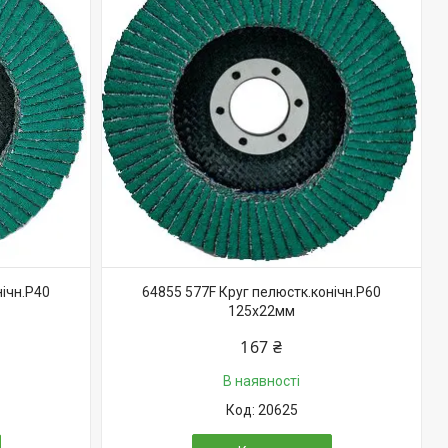
нічн.P40
64855 577F Круг пелюстк.конічн.P60
125x22мм
167 ₴
В наявності
20625