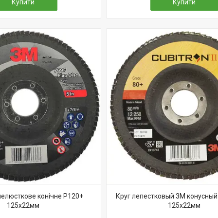
Купити
Купити
пелюсткове конічне P120+
Круг лепестковый 3M конусный 
125x22мм
125х22мм