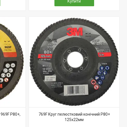
Купити
969F Р80+,
769F Круг пелюстковий конічний P80+
125x22мм