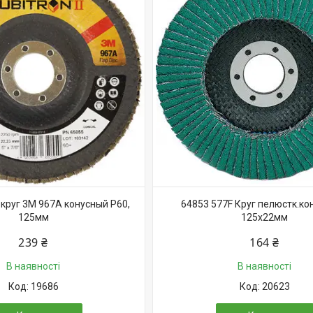
круг 3M 967А конусный Р60,
64853 577F Круг пелюстк.ко
125мм
125x22мм
239 ₴
164 ₴
В наявності
В наявності
19686
20623