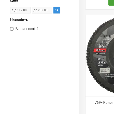
Ціна
Наявність
В наявності
4
769F Коло 