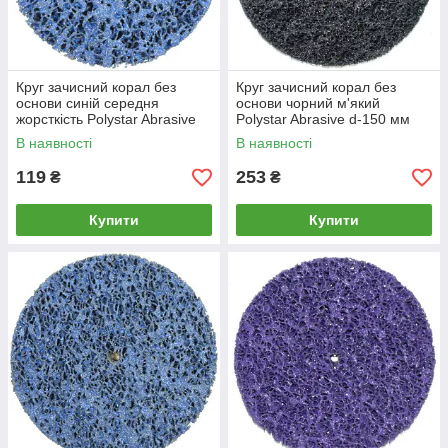
Круг зачисний корал без
Круг зачисний корал без
основи синій середня
основи чорний м'який
жорсткість Polystar Abrasive
Polystar Abrasive d-150 мм
d-100 мм
В наявності
В наявності
119
253
₴
₴
Купити
Купити