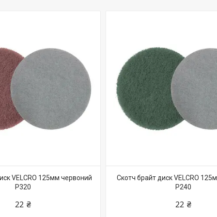
диск VELCRO 125мм червоний
Скотч брайт диск VELCRO 125
Р320
Р240
22 ₴
22 ₴