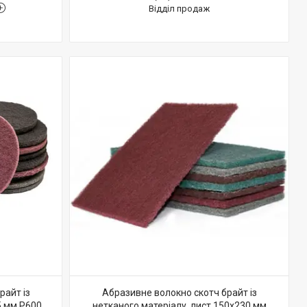
Відділ продаж
райт із
Абразивне волокно скотч брайт із
5 мм P600
нетканого матеріалу, лист 150х230 мм