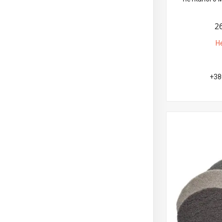
2
Н
+38