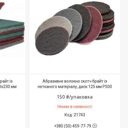
райт із
Абразивне волокно скотч брайт із
50х230 мм
нетканого матеріалу, диск 125 мм P500
150 ₴/упаковка
Немає в наявності
21743
+380 (50) 459-77-79