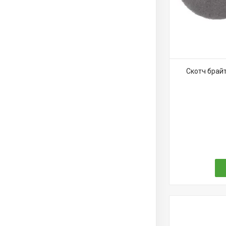
Скотч брай