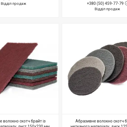
+380 (50) 459-77-79
Відділ продаж
Відділ продаж
 волокно скотч брайт із
Абразивне волокно скотч б
атеріалу, лист 150х230 мм
нетканого матеріалу, диск 12