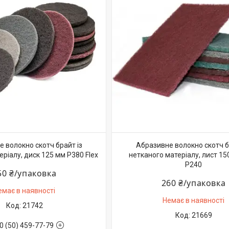
 волокно скотч брайт із
Абразивне волокно скотч б
ріалу, диск 125 мм P380 Flex
нетканого матеріалу, лист 1
P240
50 ₴/упаковка
260 ₴/упаковка
емає в наявності
Немає в наявності
21742
21669
0 (50) 459-77-79