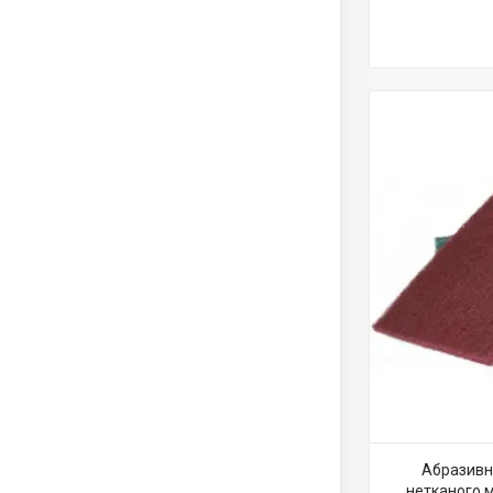
Абразивне
нетканого м