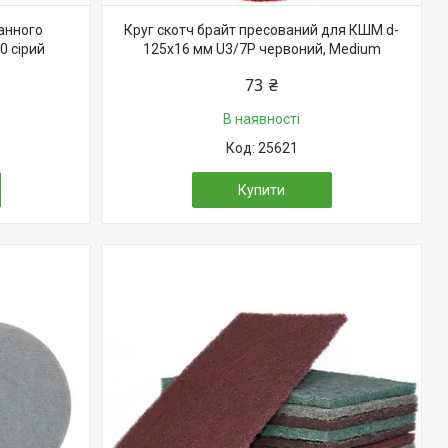
анного
Круг скотч брайт пресований для КШМ d-
0 сірий
125x16 мм U3/7P червоний, Medium
73 ₴
В наявності
25621
Купити