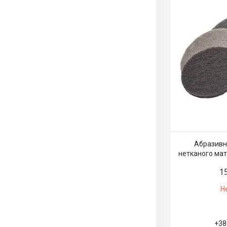
Абразивне
нетканого мате
1
Н
+38