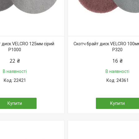
т диск VELCRO 125мм сірий
Скотч брайт диск VELCRO 100м
Р1000
Р320
22 ₴
16 ₴
В наявності
В наявності
22421
24361
Купити
Купити