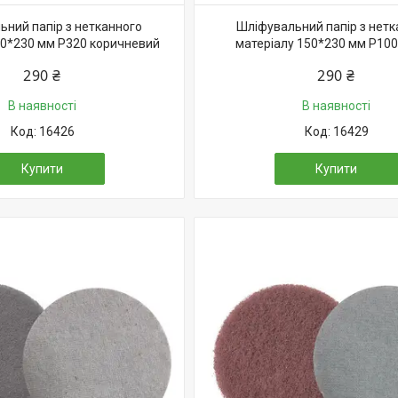
ьний папір з нетканного
Шліфувальний папір з нетк
50*230 мм Р320 коричневий
матеріалу 150*230 мм Р100
290 ₴
290 ₴
В наявності
В наявності
16426
16429
Купити
Купити