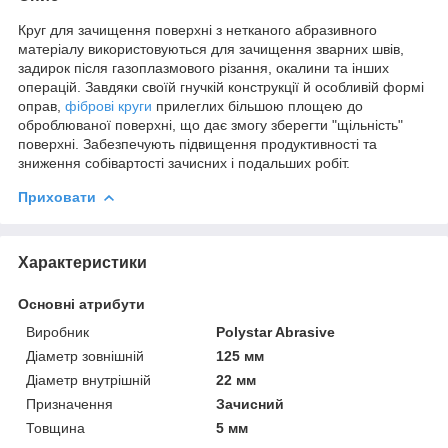
Круг для зачищення поверхні з нетканого абразивного
матеріалу використовуються для зачищення зварних швів,
задирок після газоплазмового різання, окалини та інших
операцій. Завдяки своїй гнучкій конструкції й особливій формі
оправ,
фіброві круги
прилеглих більшою площею до
оброблюваної поверхні, що дає змогу зберегти "щільність"
поверхні. Забезпечують підвищення продуктивності та
зниження собівартості зачисних і подальших робіт.
Приховати
Характеристики
Основні атрибути
Виробник
Polystar Abrasive
Діаметр зовнішній
125 мм
Діаметр внутрішній
22 мм
Призначення
Зачисний
Товщина
5 мм