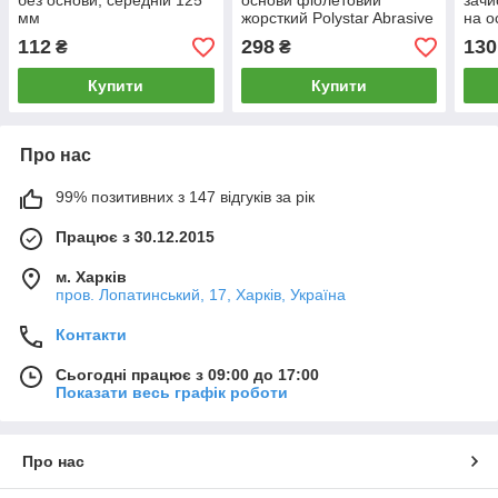
без основи, середній 125
основи фіолетовий
зачи
мм
жорсткий Polystar Abrasive
на о
d-150 мм
мм
112
298
130
₴
₴
Купити
Купити
Про нас
99% позитивних з 147 відгуків за рік
Працює з 30.12.2015
м. Харків
пров. Лопатинський, 17, Харків, Україна
Контакти
Сьогодні працює з 09:00 до 17:00
Показати весь графік роботи
Про нас