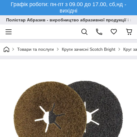
Графік роботи: пн-пт з 09.00 до 17.00, сб,нд -
вихідні
Полістар Абразив - виробництво абразивної продукції і ма
Товари та послуги
Круги зачисні Scotch Bright
Круг з