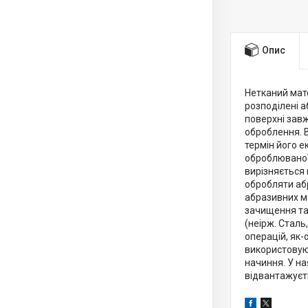
Опис
Нетканий мате
розподілені а
поверхні завж
оброблення. 
термін його е
оброблюваної 
вирізняється 
обробляти абр
абразивних ма
зачищення та
(неірж. Сталь
операцій, як-
використовуют
начиння. У на
відвантажуєть