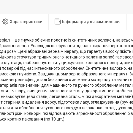
Характеристики
Інформація для замовлення
ріал — це гнучке об'ємне полотно із синтетичних волокон, на всьом
бразивні зерна. Унаслідок шліфування під час стирання верхнього 
ди розміщені абразивні зерна мінералу, що гарантує високу якість 
Відкрита структура тривимірного нетканого полотна запобігає засо
ксплуатації, і забезпечує вільну циркуляцію холодного повітря, зн
поверхні під час інтенсивного оброблення Синтетичне волокно, на 
високою гнучкістю. Завдяки цьому зерна абразивного мінералу ніби
азивні рельєфні деталі без зайвого знімання матеріалу та зміни ге
теріалів призначені для машинного та ручного оброблення металів
 зняття шару, очищення листового металу, декоративне оздоблення
, низьковуглецева сталь, легована сталь, м'які декоративні метали
от старіння, видалення ворсу, підготовка лаку, згладжування (руч
ься для оброблення кухонного посуду з неіржавкої сталі, духовок,
явності різні кольори, які відповідають агресивності оброблення. Зв
ся кратно паковання (по 10 шт.)