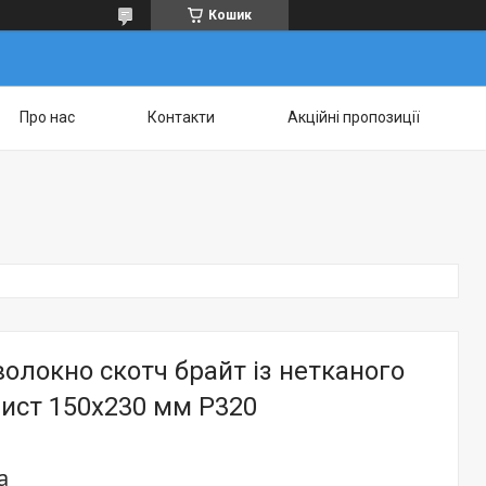
Кошик
Про нас
Контакти
Акційні пропозиції
олокно скотч брайт із нетканого
лист 150х230 мм P320
а