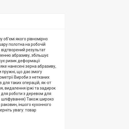
у об'ємі якого рівномірно
шару полотна на робочій
і відтворений результат
ленню абразиву, збільшує
ижує ризик деформації
яке нанесені зерна абразиву,
 пружні, що дає змогу
ометрії Вироби з нетканих
 для таких операцій, як-от
, видалення іржі та задирок
) для роботи з деревом для
не шліфування) Також широко
 раковин, іншого кухонного
ерніть увагу: товар