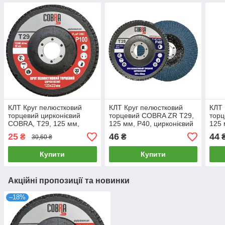
КЛТ Круг пелюстковий
КЛТ Круг пелюстковий
КЛТ 
торцевий цирконієвий
торцевий COBRA ZR Т29,
торц
COBRA, Т29, 125 мм,
125 мм, P40, цирконієвий
125 
P100 на болгарку
на болгарку
на б
25
46
44
₴
₴
30,60 ₴
Купити
Купити
Акційні пропозиції та новинки
–18%