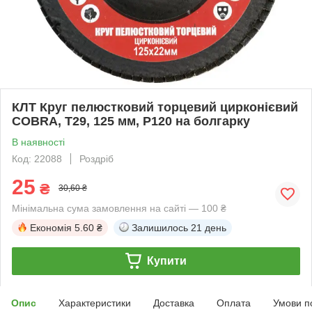
КЛТ Круг пелюстковий торцевий цирконієвий
COBRA, Т29, 125 мм, P120 на болгарку
В наявності
Код: 22088
Роздріб
25
₴
30,60 ₴
Мінімальна сума замовлення на сайті — 100 ₴
Економія
5.60 ₴
Залишилось
21 день
Купити
Опис
Характеристики
Доставка
Оплата
Умови п