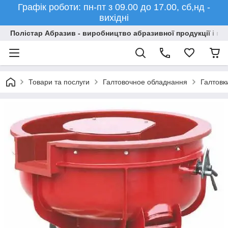
Графік роботи: пн-пт з 09.00 до 17.00, сб,нд -
вихідні
Полістар Абразив - виробництво абразивної продукції і ма
Товари та послуги
Галтовочное обладнання
Галтовк