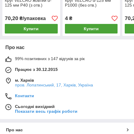
Круг VELCRO жовтий d-
Круг VELCRO d-125 мм
Круг
125 мм P40 (з отв.)
P1000 (без отв.)
125 
70,20
4
70,
₴/упаковка
₴
Купити
Купити
Про нас
99% позитивних з 147 відгуків за рік
Працює з 30.12.2015
м. Харків
пров. Лопатинський, 17, Харків, Україна
Контакти
Сьогодні вихідний
Показати весь графік роботи
Про нас