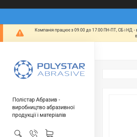
Компанія працює з 09.00 до 17.00 ПН-ПТ, СБ і НД 
Полістар Абразив -
виробництво абразивної
продукції і матеріалів