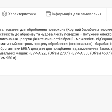
Характеристики
Інформація для замовлення
галтовання для оброблення поверхонь (Круглий барабан із плоским
а стійкість до абразиву та чудова якість поверхні — потужний елек
виконання - регуляція інтенсивності вібрації - можливість під'єдна
оматичний контроль процесу оброблення (опціонально) - барабан і
іброгалтівки ERBA доступні для придбання під замовлення. Також д
увальних машин: - EVP-A 220 (Об'єм 270 л) - EVP-A 350 (Об'єм 450 л) 
'єм 950 л)