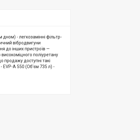
 дном) - легкозамінні фільтр-
тричний вібродвигуни
ння до інших пристроїв —
з високоміцного поліуретану
о продажу доступні такі
- EVP-A 550 (Об'єм 735 л) -