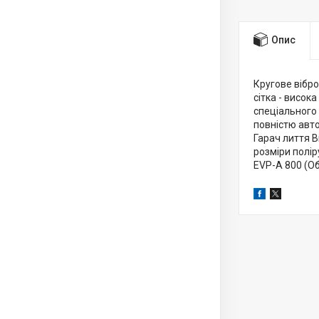
Опис
Кругове вібро
сітка - висок
спеціального 
повністю авт
Гарач лиття В
розміри полір
EVP-A 800 (Об