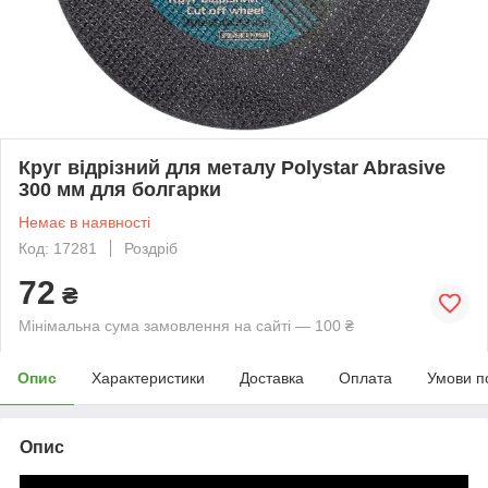
Круг відрізний для металу Polystar Abrasive
300 мм для болгарки
Немає в наявності
Код: 17281
Роздріб
72
₴
Мінімальна сума замовлення на сайті — 100 ₴
Опис
Характеристики
Доставка
Оплата
Умови п
Опис