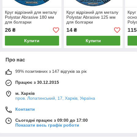
Круг відрізний для металу
Круг відрізний для металу
Круг
Polystar Abrasive 180 мм
Polystar Abrasive 125 мм
осно
для болгарки
для болгарки
Poly
26
14
115
₴
₴
Купити
Купити
Про нас
99% позитивних з 147 відгуків за рік
Працює з 30.12.2015
м. Харків
пров. Лопатинський, 17, Харків, Україна
Контакти
Сьогодні працює з 09:00 до 17:00
Показати весь графік роботи