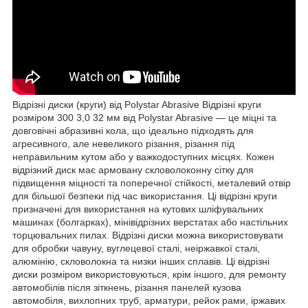
Відрізні диски (круги) від Polystar Abrasive Відрізні круги
розміром 300 3,0 32 мм від Polystar Abrasive — це міцні та
довговічні абразивні кола, що ідеально підходять для
агресивного, але невеликого різання, різання під
неправильним кутом або у важкодоступних місцях. Кожен
відрізний диск має армовану скловолоконну сітку для
підвищення міцності та поперечної стійкості, металевий отвір
для більшої безпеки під час використання. Ці відрізні круги
призначені для використання на кутових шліфувальних
машинах (болгарках), мінівідрізних верстатах або настільних
торцювальних пилах. Відрізні диски можна використовувати
для обробки чавуну, вуглецевої сталі, неіржавкої сталі,
алюмінію, скловолокна та низки інших сплавів. Ці відрізні
диски розміром використовуються, крім іншого, для ремонту
автомобілів після зіткнень, різання панелей кузова
автомобіля, вихлопних труб, арматури, рейок рами, іржавих