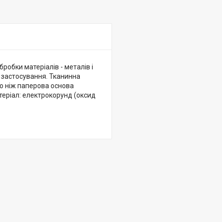
робки матеріалів - металів і
о застосування. Тканинна
ю ніж паперова основа
атеріал: електрокорунд (оксид