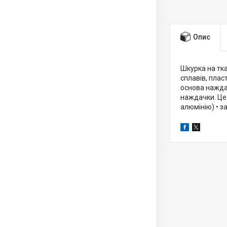
Опис
Шкурка на тка
сплавів, плас
основа нажда
наждачки. Це 
алюмінію) • з