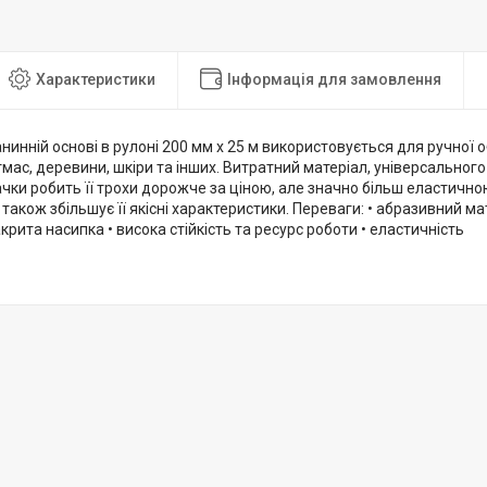
Характеристики
Інформація для замовлення
нинній основі в рулоні 200 мм х 25 м використовується для ручної об
тмас, деревини, шкіри та інших. Витратний матеріал, універсальног
чки робить її трохи дорожче за ціною, але значно більш еластично
також збільшує її якісні характеристики. Переваги: • абразивний м
акрита насипка • висока стійкість та ресурс роботи • еластичність