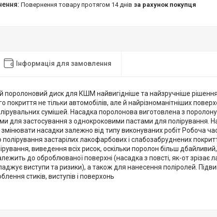
повернення товару протягом 14 днів
за рахунок покупця
Інформація для замовлення
й поролоновий диск для КШМ найвигідніше та найзручніше рішення
 покриття не тільки автомобілів, але й найрізноманітніших поверх
олірувальних сумішей. Насадка поролонова виготовлена з поролону
ми для застосування з однокроковими пастами для полірування. На
 змінювати насадки залежно від типу виконуваних робіт Робоча ча
 полірування застарілих лакофарбових і слабозабруднених покритт
ірування, виведення всіх рисок, оскільки поролон більш дбайливи
лежить до оброблюваної поверхні (насадка з повсті, як-от зрізає 
аджує виступи та ризики), а також для нанесення поліролей. Підв
блення стиків, виступів і поверхонь