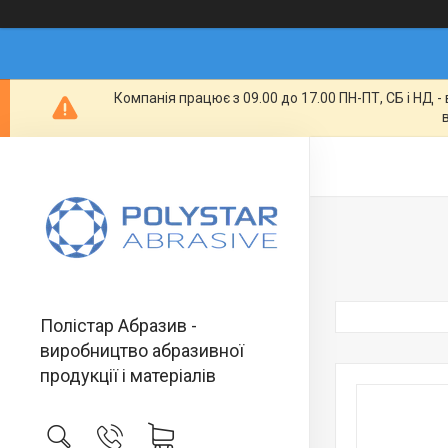
Компанія працює з 09.00 до 17.00 ПН-ПТ, СБ і НД 
Полістар Абразив -
виробництво абразивної
продукції і матеріалів