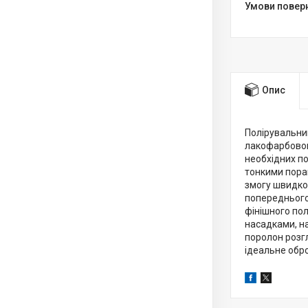
Опис
Полірувальни
лакофарбового
необхідних п
тонкими пора
змогу швидко
попереднього
фінішного пол
насадками, на
поролон розгл
ідеальне обро