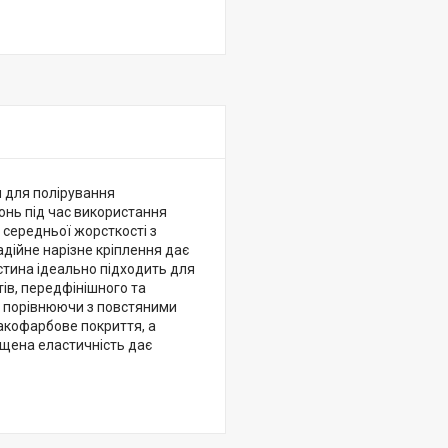
 для полірування
онь під час використання
 середньої жорсткості з
дійне нарізне кріплення дає
стина ідеально підходить для
ів, передфінішного та
й, порівнюючи з повстяними
лакофарбове покриття, а
ищена еластичність дає