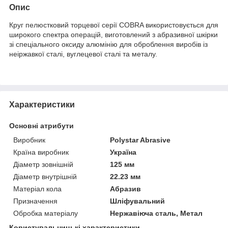
Опис
Круг пелюстковий торцевої серії COBRA використовується для
широкого спектра операцій, виготовлений з абразивної шкірки
зі спеціального оксиду алюмінію для оброблення виробів із
неіржавкої сталі, вуглецевої сталі та металу.
Характеристики
Основні атрибути
Виробник
Polystar Abrasive
Країна виробник
Україна
Діаметр зовнішній
125 мм
Діаметр внутрішній
22.23 мм
Матеріал кола
Абразив
Призначення
Шліфувальний
Обробка матеріалу
Нержавіюча сталь, Метал
Користувальницькі характеристики