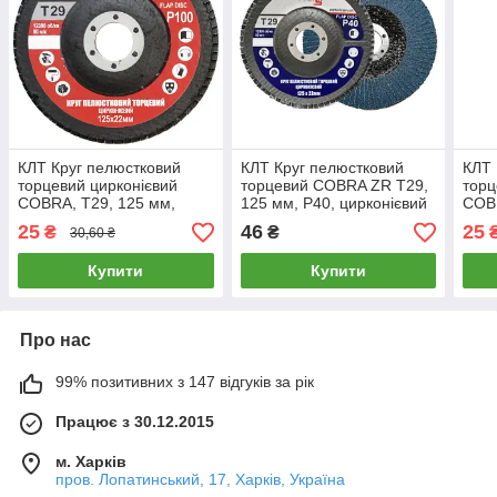
КЛТ Круг пелюстковий
КЛТ Круг пелюстковий
КЛТ 
торцевий цирконієвий
торцевий COBRA ZR Т29,
торц
COBRA, Т29, 125 мм,
125 мм, P40, цирконієвий
COBR
P100 на болгарку
на болгарку
P120
25
46
25
₴
₴
30,60 ₴
Купити
Купити
Про нас
99% позитивних з 147 відгуків за рік
Працює з 30.12.2015
м. Харків
пров. Лопатинський, 17, Харків, Україна