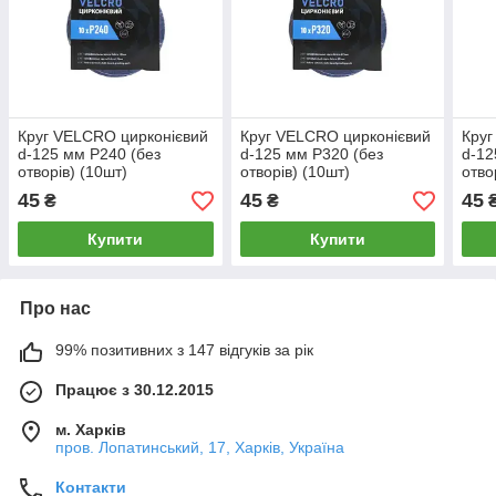
Круг VELCRO цирконієвий
Круг VELCRO цирконієвий
Круг
d-125 мм P240 (без
d-125 мм P320 (без
d-12
отворів) (10шт)
отворів) (10шт)
отво
45
45
45
₴
₴
Купити
Купити
Про нас
99% позитивних з 147 відгуків за рік
Працює з 30.12.2015
м. Харків
пров. Лопатинський, 17, Харків, Україна
Контакти