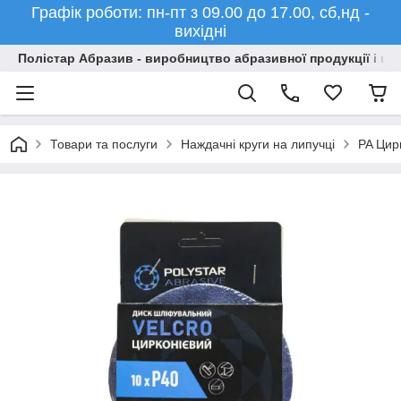
Графік роботи: пн-пт з 09.00 до 17.00, сб,нд -
вихідні
Полістар Абразив - виробництво абразивної продукції і ма
Товари та послуги
Наждачні круги на липучці
PA Цирк