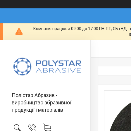
Компанія працює з 09.00 до 17.00 ПН-ПТ, СБ і НД 
Полістар Абразив -
виробництво абразивної
продукції і матеріалів