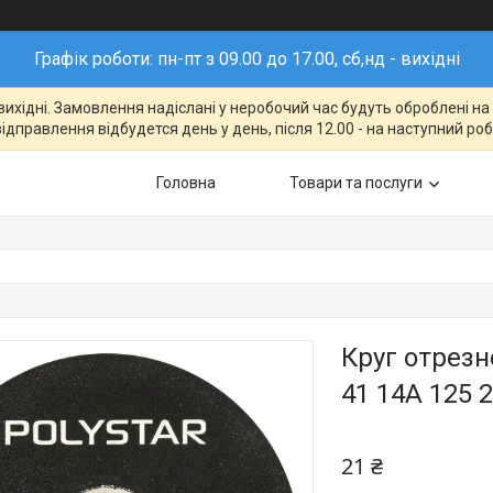
Графік роботи: пн-пт з 09.00 до 17.00, сб,нд - вихідні
- вихідні. Замовлення надіслані у неробочий час будуть оброблені н
відправлення відбудется день у день, після 12.00 - на наступний ро
Головна
Товари та послуги
Круг отрезн
41 14A 125 2
21 ₴