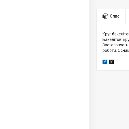
Опис
Круг бакеліто
Бакелітові кр
Застосовуєтьс
роботи. Осна