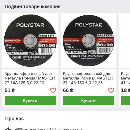
Подібні товари компанії
Круг шлифовальный для
Круг шлифовальный для
Круг
металла Polystar MASTER
металла Polystar MASTER
мета
27 14A 125 6,0 22,23
27 14А 150 6,0 22,23
41 1
51
66
18
₴
₴
Купити
Купити
Про нас
99% позитивних з 147 відгуків за рік