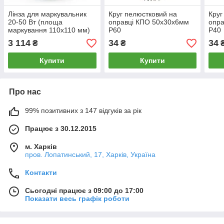
Лінза для маркувальник
Круг пелюстковий на
Круг
20-50 Вт (площа
оправці КПО 50х30х6мм
опра
маркування 110х110 мм)
Р60
Р40
3 114
34
34
₴
₴
Купити
Купити
Про нас
99% позитивних з 147 відгуків за рік
Працює з 30.12.2015
м. Харків
пров. Лопатинський, 17, Харків, Україна
Контакти
Сьогодні працює з 09:00 до 17:00
Показати весь графік роботи