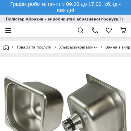
Графік роботи: пн-пт з 09.00 до 17.00, сб,нд -
вихідні
Полістар Абразив - виробництво абразивної продукції і ма
Товари та послуги
Ультразвукові мийки
Ванна з випр