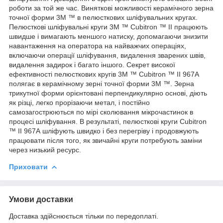
роботи за той же час. Виняткові можливості керамічного зерна
точної форми 3M ™ в пелюсткових шліфувальних кругах.
Пелюсткові шліфувальні круги 3M ™ Cubitron ™ II працюють
швидше і вимагають меншого натиску, допомагаючи знизити
навантаження на оператора на найважчих операціях,
включаючи операції шліфування, видалення зварених швів,
видалення задирок і багато іншого. Секрет високої
ефективності пелюсткових кругів 3M ™ Cubitron ™ II 967А
полягає в керамічному зерні точної форми 3M ™. Зерна
трикутної форми орієнтовані перпендикулярно основі, діють
як різці, легко прорізаючи метал, і постійно
самозагострюються по мірі сколювання мікрочастинок в
процесі шліфування. В результаті, пелюсткові круги Cubitron
™ II 967А шліфують швидко і без перегріву і продовжують
працювати після того, як звичайні круги потребують заміни
через низький ресурс.
Приховати
Умови доставки
Доставка здійснюється тільки по передоплаті.