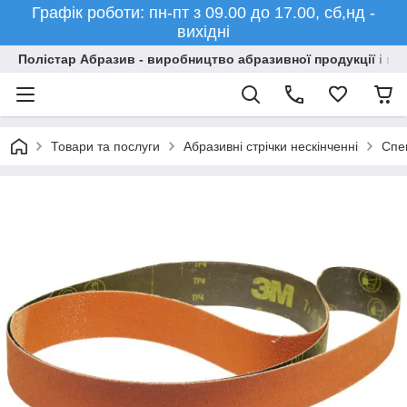
Графік роботи: пн-пт з 09.00 до 17.00, сб,нд -
вихідні
Полістар Абразив - виробництво абразивної продукції і ма
Товари та послуги
Абразивні стрічки нескінченні
Спец