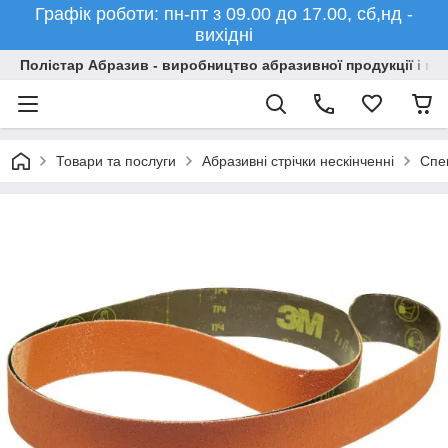
Графік роботи: пн-пт з 09.00 до 17.00, сб,нд -
вихідні
Полістар Абразив - виробництво абразивної продукції і ма
Товари та послуги
Абразивні стрічки нескінченні
Спец