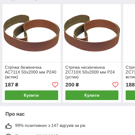
Стрічка безкінечна
Стрічка нескінченна
Стрі
AC711X 50х2000 мм Р240
ZC710X 50х2000 мм Р24
ZC7
(встик)
(устик)
всти
187
200
188
₴
₴
Купити
Купити
Про нас
99% позитивних з 147 відгуків за рік