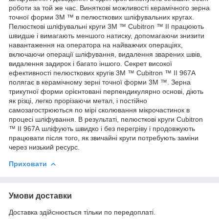
роботи за той же час. Виняткові можливості керамічного зерна
точної форми 3M ™ в пелюсткових шліфувальних кругах.
Пелюсткові шліфувальні круги 3M ™ Cubitron ™ II працюють
швидше і вимагають меншого натиску, допомагаючи знизити
навантаження на оператора на найважчих операціях,
включаючи операції шліфування, видалення зварених швів,
видалення задирок і багато іншого. Секрет високої
ефективності пелюсткових кругів 3M ™ Cubitron ™ II 967А
полягає в керамічному зерні точної форми 3M ™. Зерна
трикутної форми орієнтовані перпендикулярно основі, діють
як різці, легко прорізаючи метал, і постійно
самозагострюються по мірі сколювання мікрочастинок в
процесі шліфування. В результаті, пелюсткові круги Cubitron
™ II 967А шліфують швидко і без перегріву і продовжують
працювати після того, як звичайні круги потребують заміни
через низький ресурс.
Приховати
Умови доставки
Доставка здійснюється тільки по передоплаті.