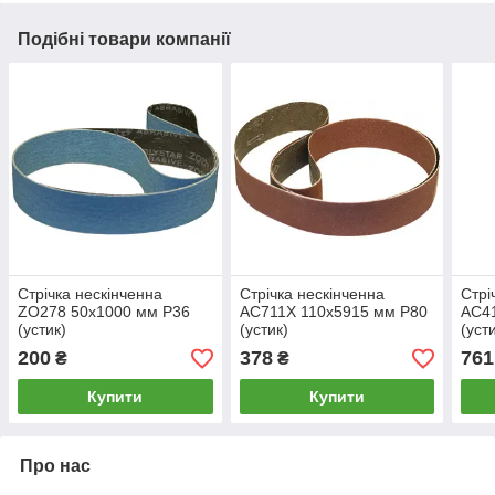
Подібні товари компанії
Стрічка нескінченна
Стрічка нескінченна
Стрі
ZO278 50х1000 мм P36
AC711X 110х5915 мм Р80
AC4
(устик)
(устик)
(уст
200
378
761
₴
₴
Купити
Купити
Про нас