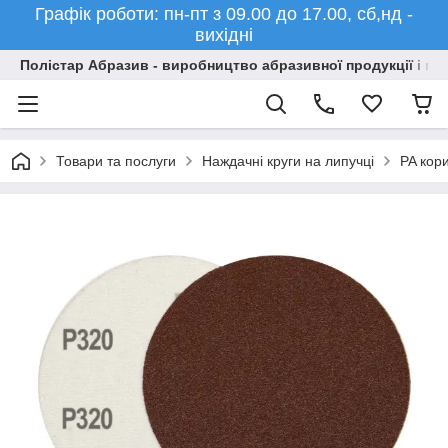
Графік роботи: пн-пт з 09.00 до 17.00, сб,нд -
вихідні
Полістар Абразив - виробництво абразивної продукції і ма
Товари та послуги
Наждачні круги на липучці
PA кор