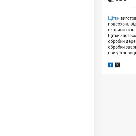
Щітки
виготов
поверхонь від
окалини та і
Щітки застос
обробки дере
обробки зварн
при установці