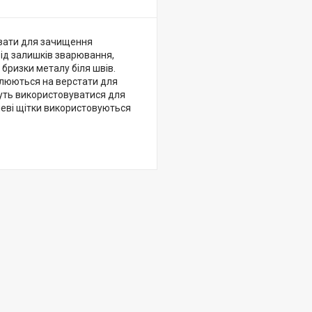
увати для зачищення
від залишків зварювання,
бризки металу біля швів.
влюються на верстати для
уть використовуватися для
алеві щітки використовуються