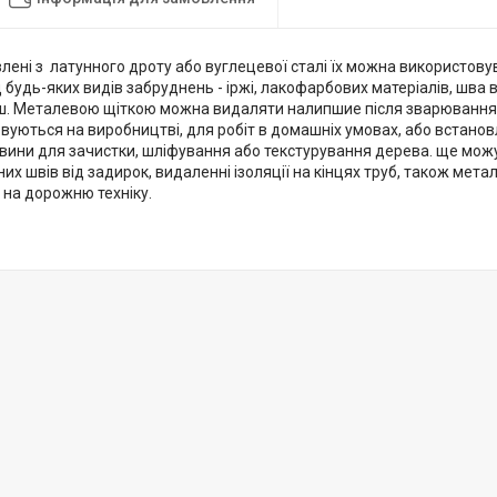
лені з латунного дроту або вуглецевої сталі їх можна використов
 будь-яких видів забруднень - іржі, лакофарбових матеріалів, шва 
нш. Металевою щіткою можна видаляти налипшие після зварювання 
овуються на виробництві, для робіт в домашніх умовах, або встано
вини для зачистки, шліфування або текстурування дерева. ще мож
их швів від задирок, видаленні ізоляції на кінцях труб, також мет
 на дорожню техніку.