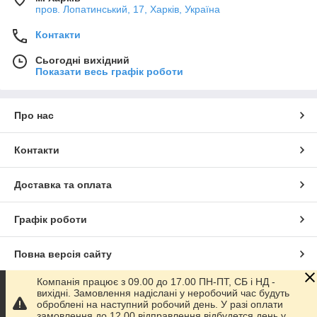
пров. Лопатинський, 17, Харків, Україна
Контакти
Сьогодні вихідний
Показати весь графік роботи
Про нас
Контакти
Доставка та оплата
Графік роботи
Повна версія сайту
Компанія працює з 09.00 до 17.00 ПН-ПТ, СБ і НД -
Сайт створено на маркетплейсі
Prom.ua
вихідні. Замовлення надіслані у неробочий час будуть
оброблені на наступний робочий день. У разі оплати
замовлення до 12.00 відправлення відбудется день у