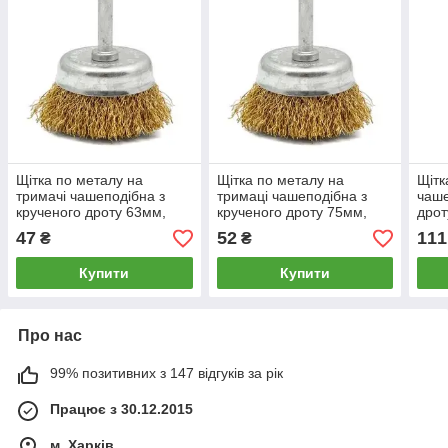
Щітка по металу на
Щітка по металу на
Щітк
тримачі чашеподібна з
тримаці чашеподібна з
чаше
крученого дроту 63мм,
крученого дроту 75мм,
дрот
тримач 6/6,35мм
тримач 6/6,35мм
47
52
111
₴
₴
Купити
Купити
Про нас
99% позитивних з 147 відгуків за рік
Працює з 30.12.2015
м. Харків