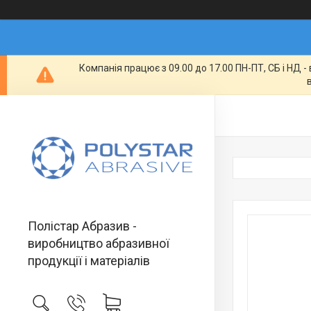
Компанія працює з 09.00 до 17.00 ПН-ПТ, СБ і НД 
Полістар Абразив -
виробництво абразивної
продукції і матеріалів