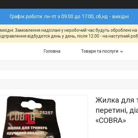
Графік роботи: пн-пт з 09.00 до 17.00, сб,нд - вихідні
- вихідні. Замовлення надіслані у неробочий час будуть оброблені н
відправлення відбудется день у день, після 12.00 - на наступний ро
Головна
Товари та послуги
Жилка для 
перетині, д
«COBRA»