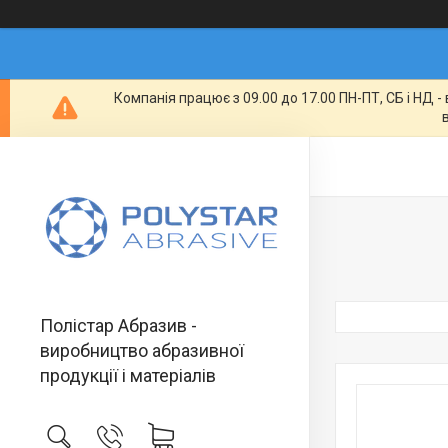
Компанія працює з 09.00 до 17.00 ПН-ПТ, СБ і НД 
Полістар Абразив -
виробництво абразивної
продукції і матеріалів