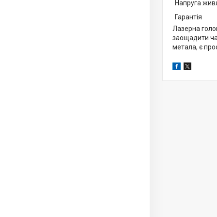
Напруга жив
Гарантія
Лазерна голов
заощадити час
метала, є про