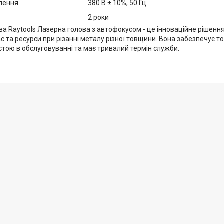
лення
380 В ± 10%, 50 Гц
2 роки
а Raytools Лазерна голова з автофокусом - це інноваційне рішення
 та ресурси при різанні металу різної товщини. Вона забезпечує точ
стою в обслуговуванні та має тривалий термін служби.