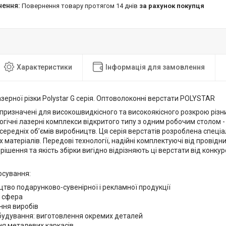
повернення товару протягом 14 днів
за рахунок покупця
Характеристики
Інформація для замовлення
зерної різки Polystar G серія. Оптоволоконні верстати POLYSTAR
 призначені для високошвидкісного та високоякісного розкрою різни
гічні лазерні комплекси відкритого типу з одним робочим столом -
середніх об’ємів виробництв. Ця серія верстатів розроблена спеці
матеріалів. Передові технології, надійні комплектуючі від провідни
 рішення та якість збірки вигідно відрізняють ці верстати від конку
осування:
тво подарунково-сувенірної і рекламної продукції
 сфера
ння виробів
удування: виготовлення окремих деталей
ня металевих каркасів