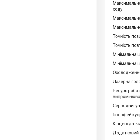
Максимальна
ходу
Максимальна
Максимальне
Точність поз
Точність по
Мінімальна ш
Мінімальна ш
Охолодженн
Лазерна голо
Ресурс робо
випромінюв
Серводвигу
Інтерфейс уп
Кінцеві датч
Додатковий 