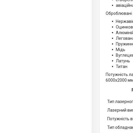
авіаційн
Оброблювані 
Нержаві
Оцинков
Алюміні
Легован
Пружинн
Мідь
Вуглеце
Латунь
Титан
Потужність л
6000х2000 мм 
Тип лазерно
Лазерний ви
Потужність 
Тип обладна