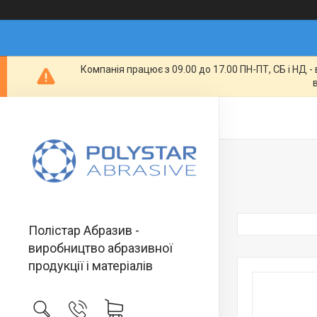
Компанія працює з 09.00 до 17.00 ПН-ПТ, СБ і НД 
Полістар Абразив -
виробництво абразивної
продукції і матеріалів