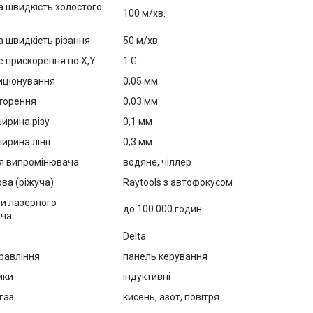
 швидкість холостого
100 м/хв.
 швидкість різання
50 м/хв.
 прискорення по X,Y
1 G
иціонування
0,05 мм
вторення
0,03 мм
ирина різу
0,1 мм
ирина лінії
0,3 мм
я випромінювача
водяне, чіллер
ва (ріжуча)
Raytools з автофокусом
ти лазерного
до 100 000 годин
ача
н
Delta
равління
панель керування
ики
індуктивні
газ
кисень, азот, повітря