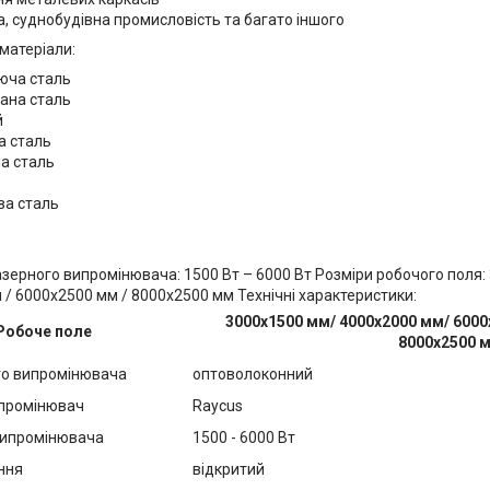
а, суднобудівна промисловість та багато іншого
матеріали:
юча сталь
ана сталь
й
а сталь
а сталь
ва сталь
азерного випромінювача: 1500 Вт – 6000 Вт Розміри робочого поля:
/ 6000х2500 мм / 8000х2500 мм Технічні характеристики:
3000х1500 мм/ 4000х2000 мм/ 6000
Робоче поле
8000х2500 
го випромінювача
оптоволоконний
промінювач
Raycus
випромінювача
1500 - 6000 Вт
ння
відкритий