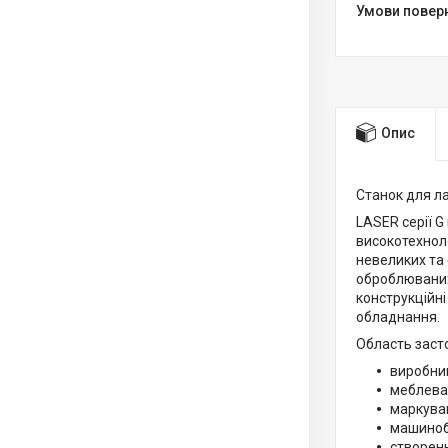
Опис
Станок для ла
LASER серії G
високотехноло
невеликих та 
оброблюваних 
конструкційні
обладнання.
Область заст
виробниц
меблева
маркува
машиноб
створен