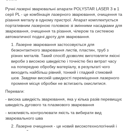
Ручні лазерні зварювальні апарати POLYSTAR LASER 3 в 1
серії PL - це комбінація лазерного зварювання, очищення та
різання металу в одному пристрої. Апарат комплектується
портативним лазерною головкою зі змінними насадками для
зварювання, очищення та різання, чілером та системою
автоматичної подачі дроту для зварювання.
1. Лазерне зварювання застосовується для
безконтактного зварювання листів, пластин, труб з
різних металів. Такий спосіб дозволяє виготовляти якісні
вироби з високою швидкістю і точністю без витрат часу
на попередню обробку матеріалу, в результаті чого
виходить найбільш рівний, тонкий і гладкий стиковий
шов. Завдяки високій швидкості переміщення лазерного
променя місця обробки не встигають окислитися.
Переваги:
- висока швидкість зварювання, яка у кілька разів перевищує
швидкість дугового та плазмового зварювання
- можливість контролювати якість та вибирати вид
зварювального шва
2. Лазерне очищення - це новий високотехнологічний і