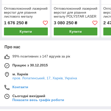
Оптоволоконний лазерний
Оптоволоконний лазерний
Опто
верстат для різання
верстат для різання
верс
листового металу
металу POLYSTAR LASER
лист
POLYSTAR LASER
PL3015H 6000 Вт (в
POL
1 676 250
3 080 250
2 4
₴
₴
PL6020G 1500 Вт
корпусі)
PL3
Купити
Купити
Про нас
99% позитивних з 147 відгуків за рік
Працює з 30.12.2015
м. Харків
пров. Лопатинський, 17, Харків, Україна
Контакти
Сьогодні вихідний
Показати весь графік роботи