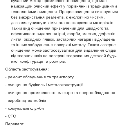
сучасний метод промислового очищення, що має
найкращий очисний ефект у порівнянні з традиційними
технологіями очищення. Процес очищення виконується
без використання реагентів, є екологічно чистим,
дозволяє уникнути хімічного пошкодження матеріалів.
Такий вид очищення призначений для швидкого та
ефективного видалення іржі, фарби, мастил, дефектів
лиття, оксидних плівок, застарілих нагарів і відкладень
та інших забруднень з поверхні металу. Також лазерне
очищення може застосовуватися для видалення слідів
від зварних швів на поверхні зварюваних деталей будь-
якої конфігурації та розмірів.
Область застосування:
- ремонт обладнання та транспорту
- очищення будівель і металоконструкцій
- очищення промислового, електро та енергообладнання
- виробництво меблів
- комунальні служби
- СТО
Переваги: