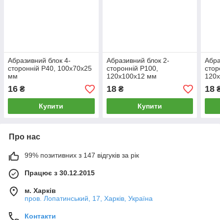
Абразивний блок 4-
Абразивний блок 2-
Абра
сторонній Р40, 100х70х25
сторонній Р100,
стор
мм
120х100х12 мм
120
16
18
18
₴
₴
Купити
Купити
Про нас
99% позитивних з 147 відгуків за рік
Працює з 30.12.2015
м. Харків
пров. Лопатинський, 17, Харків, Україна
Контакти