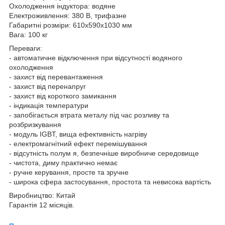
Охолодження індуктора: водяне
Електроживлення: 380 В, трифазне
Габаритні розміри: 610х590х1030 мм
Вага: 100 кг
Переваги:
- автоматичне відключення при відсутності водяного
охолодження
- захист від перевантаження
- захист від перенапруг
- захист від короткого замикання
- індикація температури
- запобігається втрата металу під час розливу та
розбризкування
- модуль IGBT, вища ефективність нагріву
- електромагнітний ефект перемішування
- відсутність полум я, безпечніше виробниче середовище
- чистота, диму практично немає
- ручне керування, просте та зручне
- широка сфера застосування, простота та невисока вартість
Виробництво: Китай
Гарантія 12 місяців.