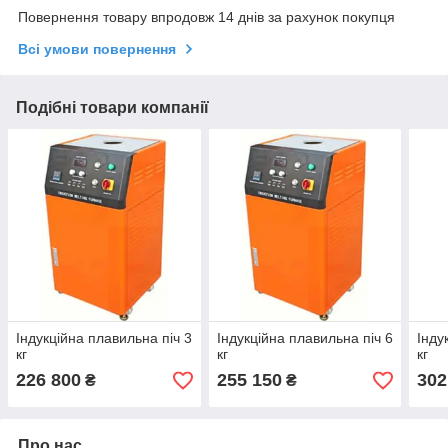
Повернення товару впродовж 14 днів за рахунок покупця
Всі умови повернення
Подібні товари компанії
Індукційна плавильна піч 3
Індукційна плавильна піч 6
Інду
кг
кг
кг
226 800
255 150
302
₴
₴
Про нас