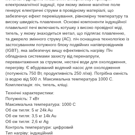
електромагнітної індукції, при якому змінне магнітне поле
генерує електричні струми в провідному матеріалі, що
забезпечує ефект перемішування, рівномірну температуру та
високу швидкість плавлення. Основні компоненти індукційної
плавильної печі включають котушку з високо провідної міді,
тигель, у якому знаходиться метал, що підлягає плавленню,
та джерело змінного струму (AC). піч оснащена технологією із
застосуванням потужного блоку подвійних напівпровідників
(IGBT), яка забезпечує вищу ефективність нагріву. Піч
обладнана системами захисту від перенапруги,
перевантаження за струмом, нестачі води для охолодження,
перегріву. Є вбудований водяний насос для охолодження
(потужність 750 Вт, продуктивність 250 л/хв). Потрібна ємність
із водою від 500 л. Максимальна температура 1000 C.
Комплектація: піч, тигель, кліщі.
Технічні характеристики:
Потужність: 7 кВт
Максимальна температура: 1000 C
Об єм тигля: 5 кг 24k Au
Об єм тигля: 3,5 кг 14k Au
Об єм тигля: 2,6 кг Ag
Контроль температури: цифровий
Тип нагріву: індукційний