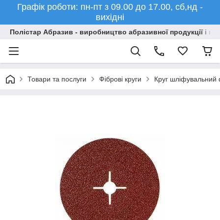
Графік роботи: пн-пт з 09.00 до 17.00, сб,нд -
вихідні
Полістар Абразив - виробництво абразивної продукції і ма
Товари та послуги
Фіброві круги
Круг шліфувальний