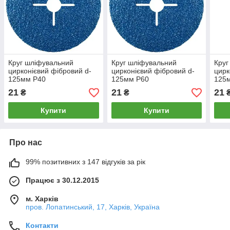
Круг шліфувальний
Круг шліфувальний
Круг
цирконієвий фібровий d-
цирконієвий фібровий d-
цирк
125мм Р40
125мм Р60
125
21
21
21
₴
₴
Купити
Купити
Про нас
99% позитивних з 147 відгуків за рік
Працює з 30.12.2015
м. Харків
пров. Лопатинський, 17, Харків, Україна
Контакти