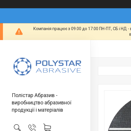
Компанія працює з 09.00 до 17.00 ПН-ПТ, СБ і НД 
Полістар Абразив -
виробництво абразивної
продукції і матеріалів