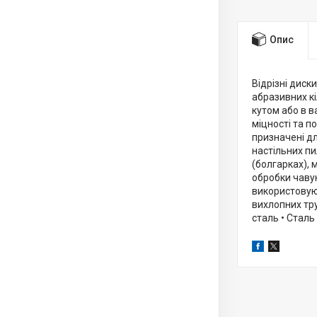
Опис
Відрізні диск
абразивних кі
кутом або в 
міцності та п
призначені дл
настільних пи
(болгарках), 
обробки чавун
використовуют
вихлопних тру
сталь • Сталь 