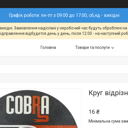
Графік роботи: пн-пт з 09.00 до 17.00, сб,нд - вихідні
- вихідні. Замовлення надіслані у неробочий час будуть оброблені н
відправлення відбудется день у день, після 12.00 - на наступний ро
Головна
Товари та послуги
Круг відріз
16 ₴
Мінімальна сума зам