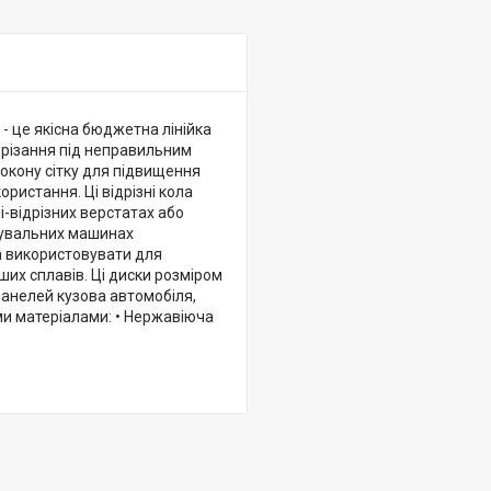
A - це якісна бюджетна лінійка
, різання під неправильним
окону сітку для підвищення
ористання. Ці відрізні кола
-відрізних верстатах або
іфувальних машинах
на використовувати для
нших сплавів. Ці диски розміром
 панелей кузова автомобіля,
ими матеріалами: • Нержавіюча