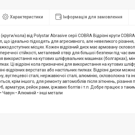
Характеристики
Інформація для замовлення
и (круги/кола) від Polystar Abrasive серії COBRA Відрізні круги COBR
л, що ідеально підходять для агресивного, але невеликого різання
важкодоступних місцях. Кожен відрізний диск має армовану скловол
оперечної стійкості, металевий отвір для більшої безпеки під час вик
я використання на кутових шліфувальних машинах (болгарках), міні
лках. Ці відрізні кола призначені для використання на кутових шл
міні-відрізних верстатах або настільних пилках. Відрізні диски мож
у, вуглецевої сталі, нержавіючої сталі, алюмінію, скловолокна та і
ься, крім іншого, для ремонту автомобілів після зіткнень, різання
б, арматури, рейок рами, іржавих болтів і т.п. Добре працює з так
• Чавун • Алюміній • інші метали